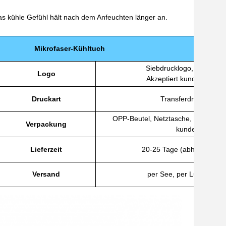
as kühle Gefühl hält nach dem Anfeuchten länger an.
Mikrofaser-Kühltuch
Siebdrucklogo, Prägelogo
Logo
Akzeptiert kundenspezif
Druckart
Transferdruck, Digit
OPP-Beutel, Netztasche, PVC-Beutel
Verpackung
kundenspezifis
Lieferzeit
20-25 Tage (abhängig vo
Versand
per See, per Luft, per E