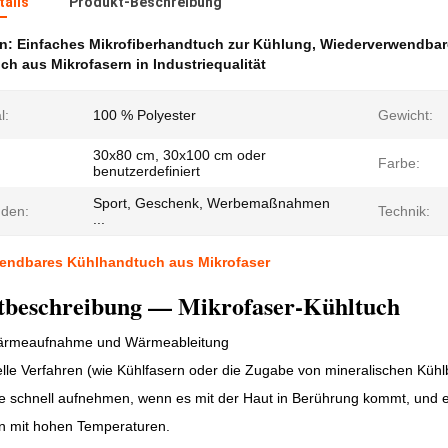
ails
Produkt-Beschreibung
en:
Einfaches Mikrofiberhandtuch zur Kühlung
,
Wiederverwendbar
h aus Mikrofasern in Industriequalität
l:
100 % Polyester
Gewicht:
30x80 cm, 30x100 cm oder
Farbe:
benutzerdefiniert
Sport, Geschenk, Werbemaßnahmen
den:
Technik:
...
endbares Kühlhandtuch aus Mikrofaser
tbeschreibung — Mikrofaser-Kühltuch
ärmeaufnahme und Wärmeableitung
lle Verfahren (wie Kühlfasern oder die Zugabe von mineralischen Kühl
schnell aufnehmen, wenn es mit der Haut in Berührung kommt, und erz
 mit hohen Temperaturen.