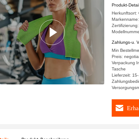
Produkt-Detai
Herkunftsort:
Markenname
Zertifizieru
Modellnumme
Zahlungs-u. V
Min Bestellm
Preis: negotia
Verpackung I
Tasche
Lieferzeit: 15
Zahlungsbedin
Versorgungsma
Erha