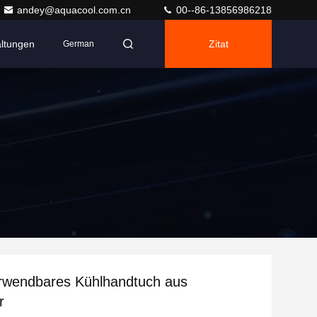
andey@aquacool.com.cn
00--86-13856986218
altungen
Zitat
German
rwendbares Kühlhandtuch aus
r