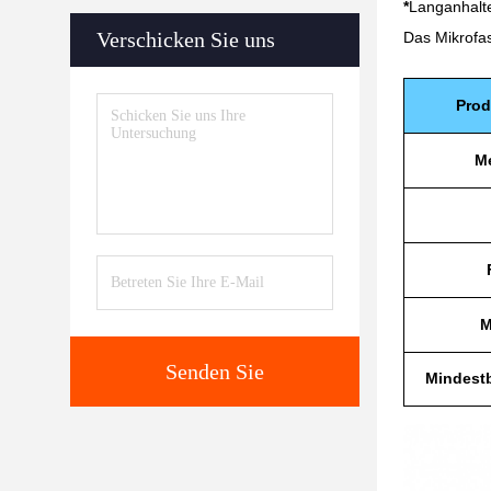
*
Langanhalt
Verschicken Sie uns
Das Mikrofas
Pro
M
M
Senden Sie
Mindest