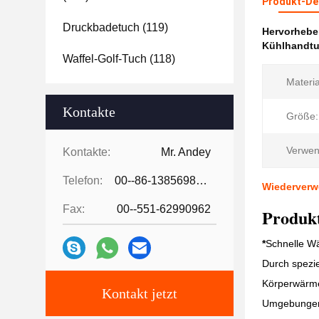
Produkt-Det
Druckbadetuch
(119)
Hervorheb
Kühlhandtuc
Waffel-Golf-Tuch
(118)
Materia
Kontakte
Größe:
Verwen
Kontakte:
Mr. Andey
Telefon:
00--86-13856986218
Wiederverw
Fax:
00--551-62990962
Produk
*
Schnelle W
Durch spezie
Körperwärme 
Kontakt jetzt
Umgebungen