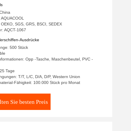
ls
 China
: AQUACOOL
ng: OEKO, SGS, GRS, BSCI, SEDEX
r: AQCT-1067
erschiffen-Ausdrücke
enge: 500 Stück
ble
nformationen: Opp -Tasche, Maschenbeutel, PVC -
-25 Tage
gungen: T/T, L/C, D/A, D/P, Western Union
terial-Fähigkeit: 100.000 Stück pro Monat
lten Sie besten Preis