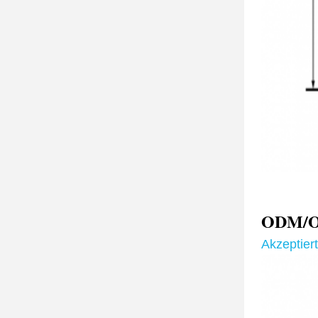
ODM/O
Akzeptier