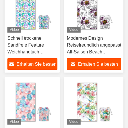
Video
Video
Schnell trockene
Modernes Design
Sandfreie Feature
Reisefreundlich angepasst
Weichhandtuch
All-Saison Beach
Zeichentrickfilm Custom
Handtuch
Erhalten Sie besten
Erhalten Sie besten
Beach Handtuch
Preis
Preis
Video
Video