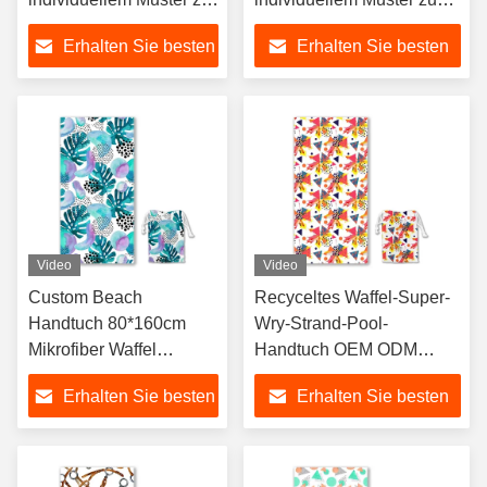
verkaufen,
verkaufen,
Erhalten Sie besten
Erhalten Sie besten
personalisiertes
personalisiertes
Strandtuch
Strandtuch
Preis
Preis
Video
Video
Custom Beach
Recyceltes Waffel-Super-
Handtuch 80*160cm
Wry-Strand-Pool-
Mikrofiber Waffel
Handtuch OEM ODM
Strandhandtuch Super
Individuelles Strandtuch
Erhalten Sie besten
Erhalten Sie besten
Absorber Schnell
Mikrofaser-Spa-
trockener Sand frei
Handtücher mit Logo
Preis
Preis
Waffel Weave Handtuch
Individuell bedruckt
für Schwimmen Reisen