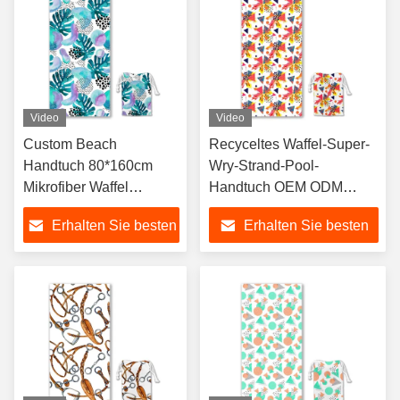
Video
Video
Custom Beach
Recyceltes Waffel-Super-
Handtuch 80*160cm
Wry-Strand-Pool-
Mikrofiber Waffel
Handtuch OEM ODM
Strandhandtuch Super
Individuelles Strandtuch
Erhalten Sie besten
Erhalten Sie besten
Absorber Schnell
Mikrofaser-Spa-
trockener Sand frei
Handtücher mit Logo
Preis
Preis
Waffel Weave Handtuch
Individuell bedruckt
für Schwimmen Reisen