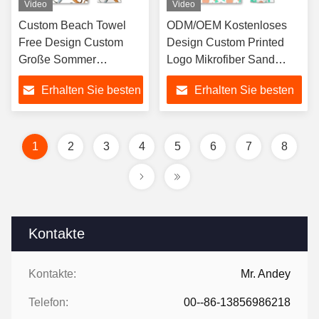
Video
Video
Custom Beach Towel
ODM/OEM Kostenloses
Free Design Custom
Design Custom Printed
Große Sommer
Logo Mikrofiber Sand
Mikrofiber Strand
Custom Strandhandtuch
Erhalten Sie besten
Erhalten Sie besten
Handtücher Schnell
Super Absorptiv schnell
trocknen Schnell
trocknen Weiches
Preis
Preis
Versand Großhandel
Leichtgewicht Sandfrei
1
2
3
4
5
6
7
8
Kontakte
Kontakte:
Mr. Andey
Telefon:
00--86-13856986218