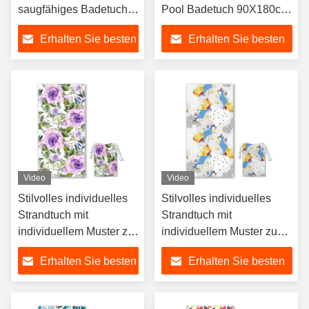
saugfähiges Badetuch,
Pool Badetuch 90X180cm
Strandtuch
Mikrofiber Suede
Erhalten Sie besten
Erhalten Sie besten
Strandtuch mit Logo
Custom Strandtuch Druck
Preis
Preis
Video
Video
Stilvolles individuelles
Stilvolles individuelles
Strandtuch mit
Strandtuch mit
individuellem Muster zu
individuellem Muster zu
verkaufen,
verkaufen,
Erhalten Sie besten
Erhalten Sie besten
personalisiertes
personalisiertes
Strandtuch
Strandtuch
Preis
Preis