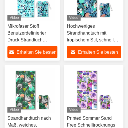
Video
Video
Mikrofaser Stoff
Hochwertiges
Benutzerdefinierter
Strandhandtuch mit
Druck Strandtuch
tropischem Stil, schnell
Schnelltrocknendes
trocknen, Sandfrei,
Erhalten Sie besten
Erhalten Sie besten
Strandtuch
Wasserabsorption
Personalisiertes
Preis
Preis
Benutzerdefiniertes
Strandtuch
Video
Video
Strandhandtuch nach
Printed Sommer Sand
Maß, weiches,
Free Schnelltrocknungs