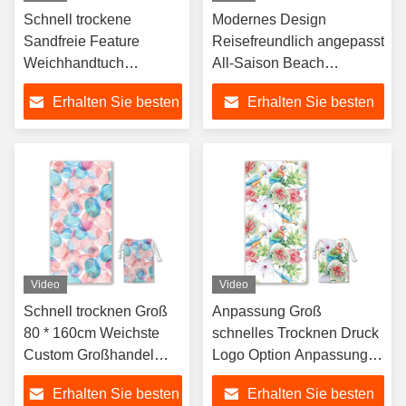
Schnell trockene
Modernes Design
Sandfreie Feature
Reisefreundlich angepasst
Weichhandtuch
All-Saison Beach
Zeichentrickfilm Custom
Handtuch
Erhalten Sie besten
Erhalten Sie besten
Beach Handtuch
Preis
Preis
Video
Video
Schnell trocknen Groß
Anpassung Groß
80 * 160cm Weichste
schnelles Trocknen Druck
Custom Großhandel
Logo Option Anpassung
Custom Beach
Strandhandtuch
Erhalten Sie besten
Erhalten Sie besten
Handtuch