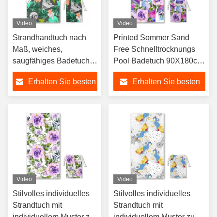
Video
Video
Strandhandtuch nach
Printed Sommer Sand
Maß, weiches,
Free Schnelltrocknungs
saugfähiges Badetuch,
Pool Badetuch 90X180cm
Strandtuch
Mikrofiber Suede
Erhalten Sie besten
Erhalten Sie besten
Strandtuch mit Logo
Custom Strandtuch Druck
Preis
Preis
Video
Video
Stilvolles individuelles
Stilvolles individuelles
Strandtuch mit
Strandtuch mit
individuellem Muster zu
individuellem Muster zu