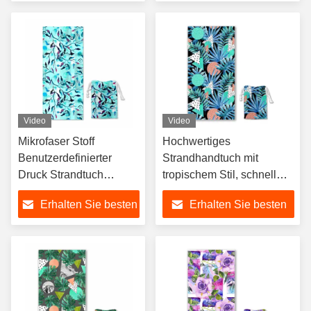
Preis
Preis
Video
Video
Mikrofaser Stoff
Hochwertiges
Benutzerdefinierter
Strandhandtuch mit
Druck Strandtuch
tropischem Stil, schnell
Schnelltrocknendes
trocknen, Sandfrei,
Erhalten Sie besten
Erhalten Sie besten
Strandtuch
Wasserabsorption
Personalisiertes
Preis
Preis
Benutzerdefiniertes
Strandtuch