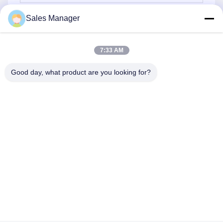
Sales Manager
Senden Sie
7:33 AM
Good day, what product are you looking for?
Hefei Aqua Cool Co., Ltd.
andey@aquacool.com.cn
00--86-13856986218
26. Stock, C7 Gebäude, neuer Bezirk Binhu, Hefei, China
Gute Qualität Chinas Microfiber-Sport-Tuch Lieferant.