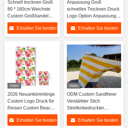
Schnell trocknen Groß
Anpassung Groß
80 * 160cm Weichste
schnelles Trocknen Druck
Custom Großhandel
Logo Option Anpassung
Custom Beach
Strandhandtuch
Erhalten Sie besten
Erhalten Sie besten
Handtuch
Preis
Preis
Video
Video
2026 Neuankömmlinge
ODM Custom Sandfreier
Custom Logo Druck für
Verstärkter Stich
Reisen Custom Beach
Streifenbedruckter
Towel
Mikrofaser-Strandtuch
Erhalten Sie besten
Erhalten Sie besten
80x160cm