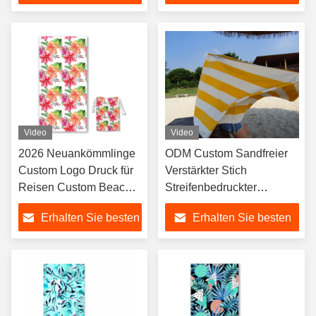
Preis
Preis
Video
Video
2026 Neuankömmlinge
ODM Custom Sandfreier
Custom Logo Druck für
Verstärkter Stich
Reisen Custom Beach
Streifenbedruckter
Towel
Mikrofaser-Strandtuch
Erhalten Sie besten
Erhalten Sie besten
80x160cm
Preis
Preis