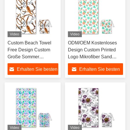
Video
Video
Custom Beach Towel
ODM/OEM Kostenloses
Free Design Custom
Design Custom Printed
Große Sommer
Logo Mikrofiber Sand
Mikrofiber Strand
Custom Strandhandtuch
Erhalten Sie besten
Erhalten Sie besten
Handtücher Schnell
Super Absorptiv schnell
trocknen Schnell
trocknen Weiches
Preis
Preis
Versand Großhandel
Leichtgewicht Sandfrei
Video
Video