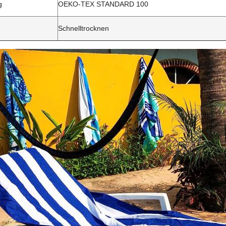
g
OEKO-TEX STANDARD 100
Schnelltrocknen