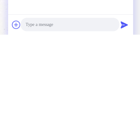
Photo
Video Call
Audio Call