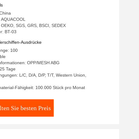
ls
 China
: AQUACOOL
ng: OEKO, SGS, GRS, BSCI, SEDEX
r: BT-03
erschiffen-Ausdrücke
enge: 100
ble
Informationen: OPP/MESH ABG
-25 Tage
gungen: L/C, D/A, D/P, T/T, Western Union,
terial-Fähigkeit: 100.000 Stück pro Monat
lten Sie besten Preis