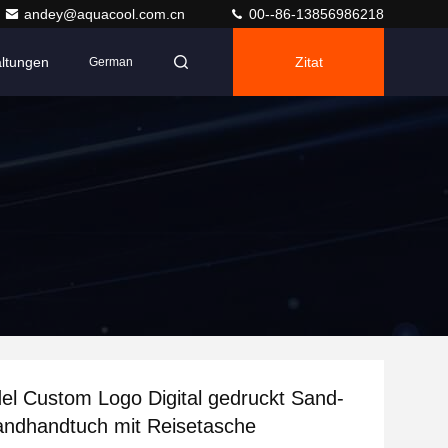
andey@aquacool.com.cn
00--86-13856986218
altungen
Zitat
German
l Custom Logo Digital gedruckt Sand-
randhandtuch mit Reisetasche