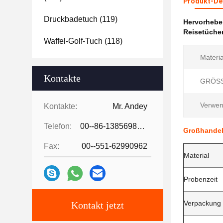
Produkt-Det
Druckbadetuch
(119)
Hervorheb
Reisetücher
Waffel-Golf-Tuch
(118)
Materia
Kontakte
GRÖSS
Verwen
Kontakte:
Mr. Andey
Telefon:
00--86-13856986218
Großhandel
Fax:
00--551-62990962
Material
Probenzeit
Verpackung
Kontakt jetzt