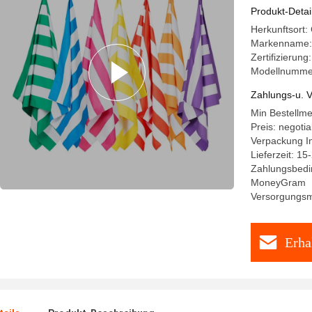
Produkt-Detai
Herkunftsort:
Markenname
Zertifizieru
Modellnumme
Zahlungs-u. V
Min Bestellm
Preis: negotia
Verpackung 
Lieferzeit: 15
Zahlungsbedin
MoneyGram
Versorgungsma
Erha