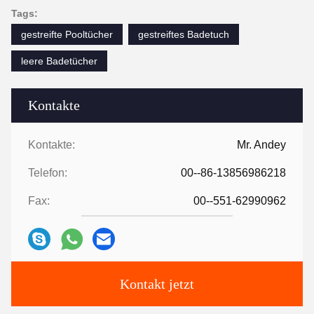
Tags:
gestreifte Pooltücher
gestreiftes Badetuch
leere Badetücher
Kontakte
Kontakte:
Mr. Andey
Telefon:
00--86-13856986218
Fax:
00--551-62990962
Kontakt jetzt