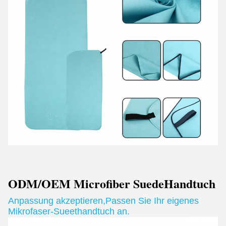
ODM/OEM Microfiber Suede
Handtuch
Anpassung akzeptieren
,
Passen Sie Ihr eigenes
Mikrofaser-Sueethandtuch an.