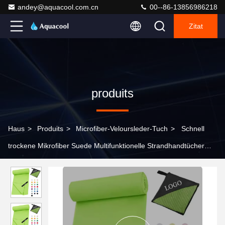
andey@aquacool.com.cn
00--86-13856986218
Zitat
produits
Haus
>
Produits
>
Microfiber-Veloursleder-Tuch
>
Schnell
trockene Mikrofiber Suede Multifunktionelle Strandhandtücher
Hersteller mit Reißverschluss Tasche