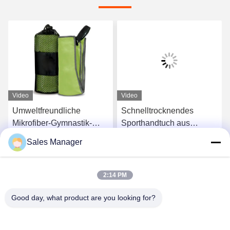
Video
Video
Umweltfreundliche
Schnelltrocknendes
Mikrofiber-Gymnastik-
Sporthandtuch aus
Sporthandtücher
Mikrofaser mit
Sales Manager
Dropshipping
individuellem Logo
s
Erhalten Sie besten Preis
Erhalten Sie besten Preis
2:14 PM
Good day, what product are you looking for?