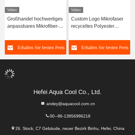
Video
Video
Großhandel hochwertiges
Custom Logo Mikrofaser
anpassbares Mikrofiber-
recyceltes Polyester
Golfhandtuch mit
Waffel weben Golf
Silikonbürste
Turnhandtuch
s
Erhalten Sie besten Preis
Erhalten Sie besten Preis
Hefei Aqua Cool Co., Ltd.
andey@aquacool.com.cn
00--86-13856986218
26. Stock, C7 Gebäude, neuer Bezirk Binhu, Hefei, China