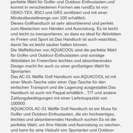
perfekte Wahl für Golfer und Outdoor-Enthusiasten.und
kommt in verschiedenen Formen wie rundEs ist von
OEKO-TEX, BSCI und GRS zertifiziert und mit einer
Mindestbestellmenge von 100 erhältlich.
Dieses Golfhandtuch ist sehr absorbierend und perfekt
zum Abwischen von Händen und Ausrüstung. Es ist leicht
und leicht zu transportieren, so dass es ideal für Aktivitäten
im Freien und Sport ist.Das Handtuch ist auch waschbar,
damit Sie es leicht sauber halten können.
Die Waffeltücher von AQUACOOL sind die perfekte Wahl
für Golfer und Outdoor-Enthusiasten.und sonstige
Aktivitäten im FreienSein leichtes und absorbierendes
Design macht ihn auch zu einer großartigen Wahl für
Sportarten.
Das AC-01 Waffle Golf Handtuch von AQUACOOL ist mit
einer Mesh-Tasche oder einer Opp-Tasche für den
einfachen Transport und die Lagerung ausgestattet.Das
Handtuch ist auch mit Paypal erhältlich., T/T und andere
Zahlungsbedingungen mit einer Lieferkapazität von
100000.
AQUACOOL AC-01 Waffle Golf Handtuch ist ein Muss für
Golfer und Outdoor-Enthusiasten, die ein hochwertiges,
leichtes und absorbierendes Handtuch suchen.Es ist die
perfekte Wahl, um Ihre Hände und Ausrüstung zu wischen.,
und kann für eine Vielzahl von Sportarten und Outdoor-