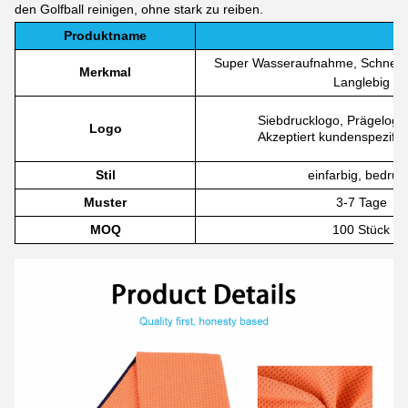
den Golfball reinigen, ohne stark zu reiben.
Produktname
Super Wasseraufnahme, Schnell t
Merkmal
Langlebig
Siebdrucklogo, Prägelogo,
Logo
Akzeptiert kundenspezifi
Stil
einfarbig, bedruc
Muster
3-7 Tage
MOQ
100 Stück