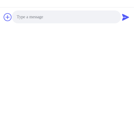
Golf
Handtuch
Photo
Video Call
Audio Call
FAQ
— Mikrofaser-Golf
Handtuch
F1: Wo sind Ihre Hauptmärkte?
A:
Die meisten unserer Handtücher werden in die USA, nach
Kanada und in die EU, nach Australien usw. exportiert.
F2: Können Sie OEM- oder ODM-Dienstleistungen anbieten?
A: Ja, das können wir. Wir haben auch ein eigenes
Designerteam.