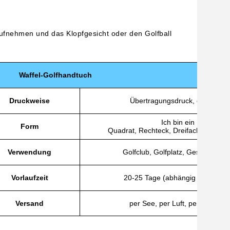
 aufnehmen und das Klopfgesicht oder den Golfball
Waffel-Golfhandtuch
Druckweise
Übertragungsdruck, digitaler D
Ich bin ein Mini.
Form
Quadrat, Rechteck, Dreifach, Kapuze
Verwendung
Golfclub, Golfplatz, Geschenk, W
Vorlaufzeit
20-25 Tage (abhängig von der 
Versand
per See, per Luft, per Express