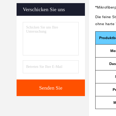
*
Mikrofiber
Verschicken Sie uns
Die feine S
ohne harte
Produktb
Me
Das
Senden Sie
P