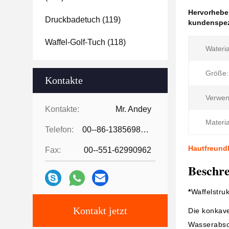
Hervorheb
Druckbadetuch
(119)
kundenspez
Waffel-Golf-Tuch
(118)
Wateria
Größe:
Kontakte
Verwen
Kontakte:
Mr. Andey
Materia
Telefon:
00--86-13856986218
Hautfreundl
Fax:
00--551-62990962
Beschre
*
Waffelstruk
Kontakt jetzt
Die konkave
Wasserabsor