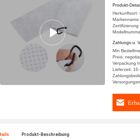
Produkt-Detai
Herkunftsort:
Markenname
Zertifizieru
Modellnumme
Zahlungs-u. V
Min Bestellm
Preis: negotia
Verpackung I
Lieferzeit: 15
Zahlungsbedi
Versorgungsma
Erha
ails
Produkt-Beschreibung