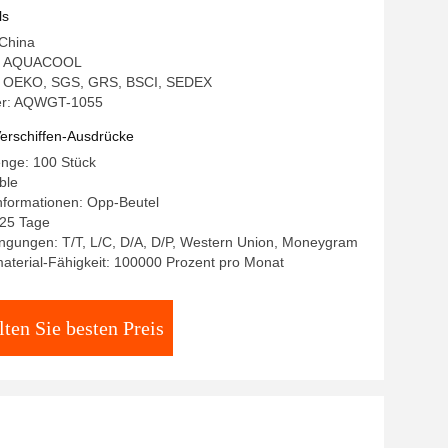
ls
 China
: AQUACOOL
ng: OEKO, SGS, GRS, BSCI, SEDEX
r: AQWGT-1055
erschiffen-Ausdrücke
enge: 100 Stück
ble
nformationen: Opp-Beutel
-25 Tage
ngungen: T/T, L/C, D/A, D/P, Western Union, Moneygram
terial-Fähigkeit: 100000 Prozent pro Monat
lten Sie besten Preis