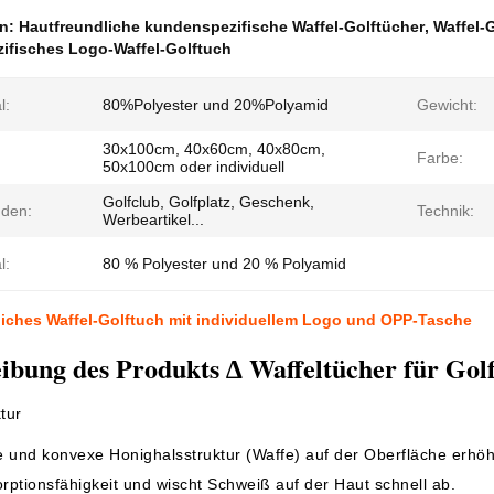
en:
Hautfreundliche kundenspezifische Waffel-Golftücher
,
Waffel-
ifisches Logo-Waffel-Golftuch
l:
80%Polyester und 20%Polyamid
Gewicht:
30x100cm, 40x60cm, 40x80cm,
Farbe:
50x100cm oder individuell
Golfclub, Golfplatz, Geschenk,
den:
Technik:
Werbeartikel...
l:
80 % Polyester und 20 % Polyamid
iches Waffel-Golftuch mit individuellem Logo und OPP-Tasche
ibung des Produkts ∆ Waffeltücher für Gol
tur
 und konvexe Honighalsstruktur (Waffe) auf der Oberfläche erhöht
ptionsfähigkeit und wischt Schweiß auf der Haut schnell ab.