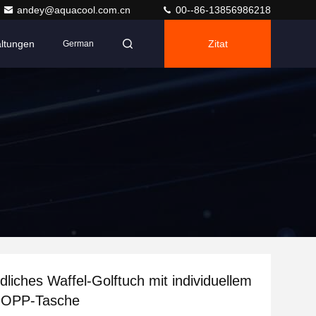
andey@aquacool.com.cn
00--86-13856986218
altungen
Zitat
German
dliches Waffel-Golftuch mit individuellem
 OPP-Tasche