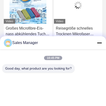
Video
Video
Großes Microfibre-Eis-
Reisegröße schnelles
nass abkühlendes Tuch
Trocknen Mikrofaser
Rags For Sports 50x100
Kühlhandtuch
Sales Manager
90x180
Turnhallenhandtuch weich
s
Erhalten Sie besten Preis
Erhalten Sie besten Preis
atmungsaktiv mit
Reißverschluss
10:45 PM
Good day, what product are you looking for?
Hefei Aqua Cool Co., Ltd.
andey@aquacool.com.cn
00--86-13856986218