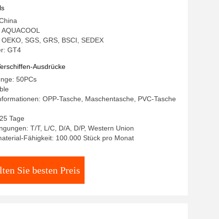
n
ls
 China
: AQUACOOL
ng: OEKO, SGS, GRS, BSCI, SEDEX
r: GT4
erschiffen-Ausdrücke
enge: 50PCs
ble
nformationen: OPP-Tasche, Maschentasche, PVC-Tasche
-25 Tage
gungen: T/T, L/C, D/A, D/P, Western Union
terial-Fähigkeit: 100.000 Stück pro Monat
lten Sie besten Preis