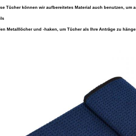
ese Tücher können wir aufbereitetes Material auch benutzen, um al
ls
fen Metalllöcher und -haken, um Tücher als Ihre Anträge zu hänge