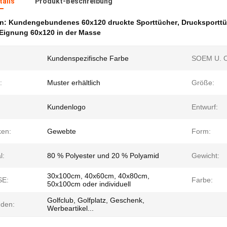
ails
Produkt-Beschreibung
en:
Kundengebundenes 60x120 druckte Sporttücher
,
Drucksporttü
 Eignung 60x120 in der Masse
Kundenspezifische Farbe
SOEM U. 
:
Muster erhältlich
Größe:
Kundenlogo
Entwurf:
ken:
Gewebte
Form:
l:
80 % Polyester und 20 % Polyamid
Gewicht:
30x100cm, 40x60cm, 40x80cm,
E:
Farbe:
50x100cm oder individuell
Golfclub, Golfplatz, Geschenk,
den:
Werbeartikel...