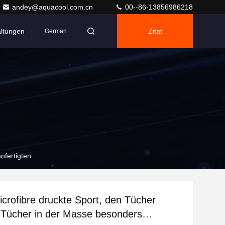
andey@aquacool.com.cn
00--86-13856986218
altungen
Zitat
German
nfertigten
crofibre druckte Sport, den Tücher
Tücher in der Masse besonders