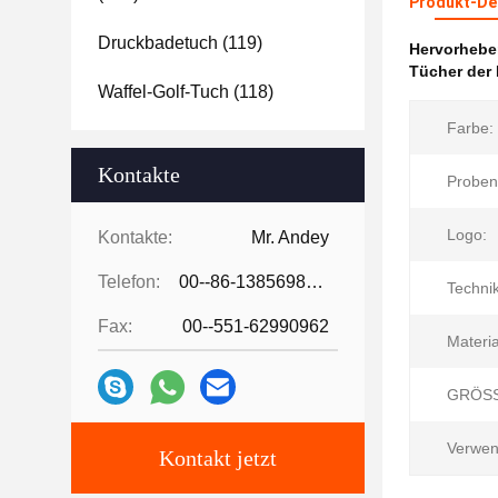
Produkt-Det
Druckbadetuch
(119)
Hervorheb
Tücher der
Waffel-Golf-Tuch
(118)
Farbe:
Kontakte
Proben
Logo:
Kontakte:
Mr. Andey
Telefon:
00--86-13856986218
Techni
Fax:
00--551-62990962
Materia
GRÖSS
Verwen
Kontakt jetzt