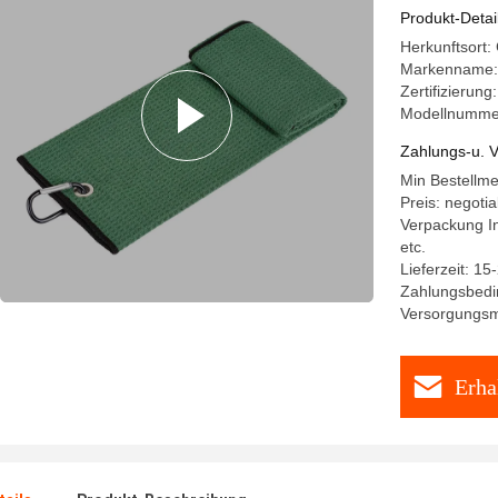
anfertigte
Produkt-Detai
Herkunftsort:
Markenname
Zertifizieru
Modellnumme
Zahlungs-u. V
Min Bestellm
Preis: negotia
Verpackung I
etc.
Lieferzeit: 15
Zahlungsbedin
Versorgungsma
Erha