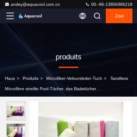
andey@aquacool.com.cn
00--86-13856986218
Zitat
produits
Haus
>
Produits
>
Microfiber-Veloursleder-Tuch
>
Sandless
Microfibre streifte Pool-Tücher, das Badetücher
Wärmeübertragungs-Druck