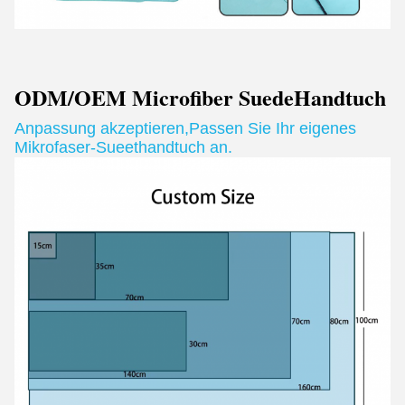
ODM/OEM Microfiber Suede
Handtuch
Anpassung akzeptieren
,
Passen Sie Ihr eigenes
Mikrofaser-Sueethandtuch an.