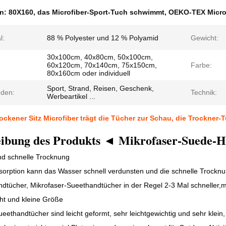
en:
80X160
,
das Microfiber-Sport-Tuch schwimmt
,
OEKO-TEX Microf
l:
88 % Polyester und 12 % Polyamid
Gewicht:
30x100cm, 40x80cm, 50x100cm,
60x120cm, 70x140cm, 75x150cm,
Farbe:
80x160cm oder individuell
Sport, Strand, Reisen, Geschenk,
den:
Technik:
Werbeartikel ...
rockener Sitz Microfiber trägt die Tücher zur Schau, die Trockn
eibung des Produkts ◄ Mikrofaser-Suede-
und schnelle Trocknung
orption kann das Wasser schnell verdunsten und die schnelle Trocknung
dtücher, Mikrofaser-Sueethandtücher in der Regel 2-3 Mal schneller,
ht und kleine Größe
ueethandtücher sind leicht geformt, sehr leichtgewichtig und sehr klein,