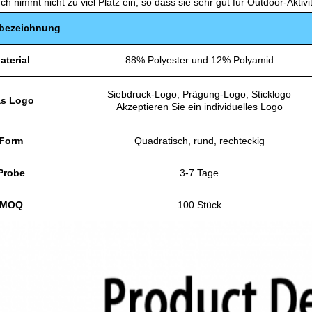
h nimmt nicht zu viel Platz ein, so dass sie sehr gut für Outdoor-Akt
bezeichnung
aterial
88% Polyester und 12% Polyamid
Siebdruck-Logo, Prägung-Logo, Sticklogo
s Logo
Akzeptieren Sie ein individuelles Logo
Form
Quadratisch, rund, rechteckig
Probe
3-7 Tage
MOQ
100 Stück