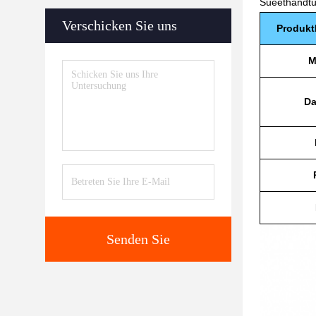
Sueethandtuc
Verschicken Sie uns
Produkt
M
Da
Senden Sie