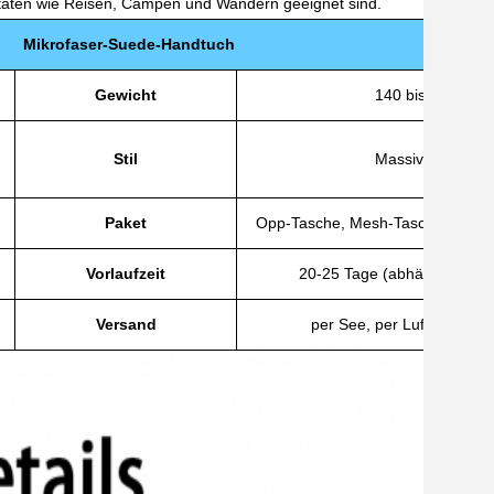
ivitäten wie Reisen, Campen und Wandern geeignet sind.
Mikrofaser-Suede-Handtuch
Gewicht
140 bis 300GSM
Stil
Massiv, gedruckt
Paket
Opp-Tasche, Mesh-Tasche oder be
Vorlaufzeit
20-25 Tage (abhängig von 
Versand
per See, per Luft, per Exp