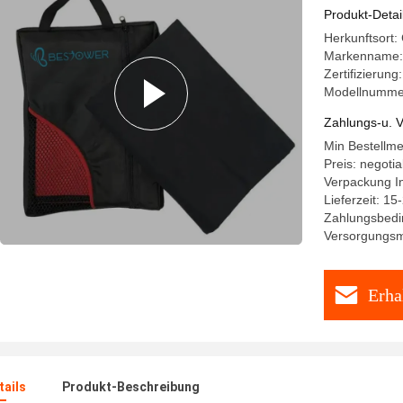
schwimm
Produkt-Detai
Herkunftsort
Markenname
Zertifizieru
Modellnumme
Zahlungs-u. V
Min Bestellm
Preis: negotia
Verpackung I
Lieferzeit: 15
Zahlungsbedin
Versorgungsma
Erha
ails
Produkt-Beschreibung