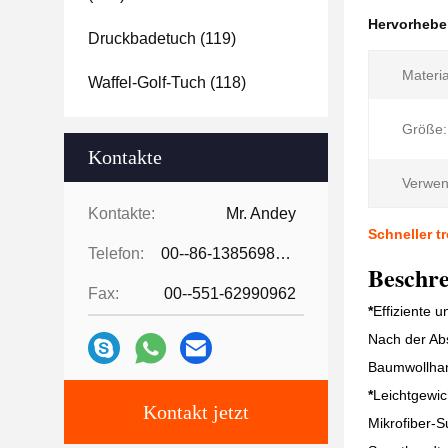
Hervorheb
Druckbadetuch
(119)
Materia
Waffel-Golf-Tuch
(118)
Größe:
Kontakte
Verwen
Kontakte:
Mr. Andey
Schneller t
Telefon:
00--86-13856986218
Beschr
Fax:
00--551-62990962
*
Effiziente 
Nach der Abs
Baumwollhan
*
Leichtgewic
Kontakt jetzt
Mikrofiber-S