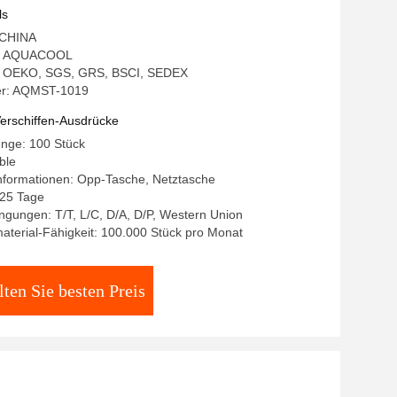
en
ls
: CHINA
: AQUACOOL
ng: OEKO, SGS, GRS, BSCI, SEDEX
r: AQMST-1019
erschiffen-Ausdrücke
enge: 100 Stück
ble
nformationen: Opp-Tasche, Netztasche
-25 Tage
gungen: T/T, L/C, D/A, D/P, Western Union
terial-Fähigkeit: 100.000 Stück pro Monat
lten Sie besten Preis