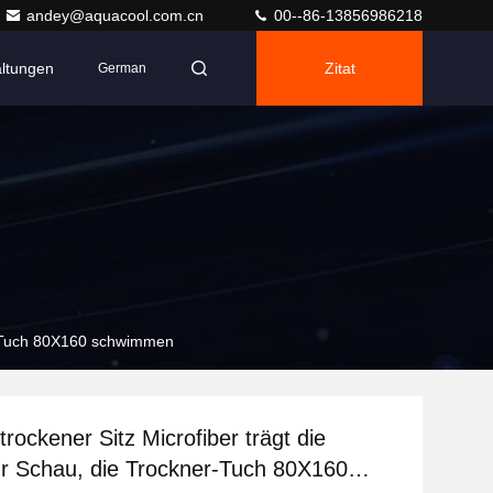
andey@aquacool.com.cn
00--86-13856986218
altungen
Zitat
German
ner-Tuch 80X160 schwimmen
trockener Sitz Microfiber trägt die
r Schau, die Trockner-Tuch 80X160