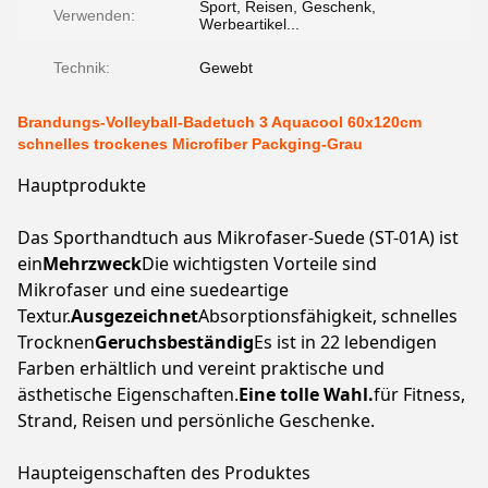
Sport, Reisen, Geschenk,
Verwenden:
Werbeartikel...
Technik:
Gewebt
Brandungs-Volleyball-Badetuch 3 Aquacool 60x120cm
schnelles trockenes Microfiber Packging-Grau
Hauptprodukte
Das Sporthandtuch aus Mikrofaser-Suede (ST-01A) ist
ein
Mehrzweck
Die wichtigsten Vorteile sind
Mikrofaser und eine suedeartige
Textur.
Ausgezeichnet
Absorptionsfähigkeit, schnelles
Trocknen
Geruchsbeständig
Es ist in 22 lebendigen
Farben erhältlich und vereint praktische und
ästhetische Eigenschaften.
Eine tolle Wahl.
für Fitness,
Strand, Reisen und persönliche Geschenke.
Haupteigenschaften des Produktes