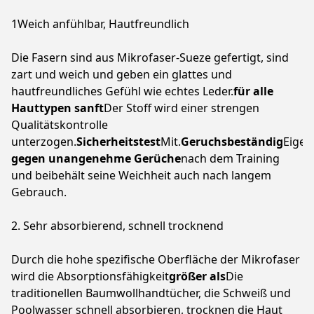
1Weich anfühlbar, Hautfreundlich
Die Fasern sind aus Mikrofaser-Sueze gefertigt, sind
zart und weich und geben ein glattes und
hautfreundliches Gefühl wie echtes Leder.
für alle
Hauttypen sanft
Der Stoff wird einer strengen
Qualitätskontrolle
unterzogen.
Sicherheitstest
Mit.
Geruchsbeständig
Eigen
gegen unangenehme Gerüche
nach dem Training
und beibehält seine Weichheit auch nach langem
Gebrauch.
2. Sehr absorbierend, schnell trocknend
Durch die hohe spezifische Oberfläche der Mikrofaser
wird die Absorptionsfähigkeit
größer als
Die
traditionellen Baumwollhandtücher, die Schweiß und
Poolwasser schnell absorbieren, trocknen die Haut