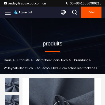
andey@aquacool.com.cn
00--86-13856986218
Zitat
produits
Haus
>
Produits
>
Microfiber-Sport-Tuch
>
Brandungs-
Volleyball-Badetuch 3 Aquacool 60x120cm schnelles trockenes
Microfiber Packging-Grau