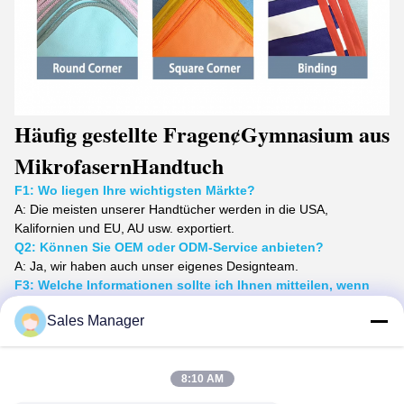
Häufig gestellte Fragen
¢Gymnasium aus
Mikrofasern
Handtuch
F1: Wo liegen Ihre wichtigsten Märkte?
A:
Die meisten unserer Handtücher werden in die USA,
Kalifornien und EU, AU usw. exportiert.
Q2: Können Sie OEM oder ODM-Service anbieten?
A: Ja, wir haben auch unser eigenes Designteam.
F3: Welche Informationen sollte ich Ihnen mitteilen, wenn
ich ein Angebot erhalten möchte?
Sales Manager
A: 1,
Material
mit einer Breite von mehr als 30 mm,
2,
Größe
3,
Mengen
4,
Zubehör
8:10 AM
5,
Verpackung