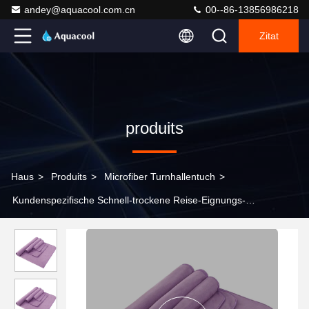
andey@aquacool.com.cn
00--86-13856986218
Zitat
produits
Haus
>
Produits
>
Microfiber Turnhallentuch
>
Kundenspezifische Schnell-trockene Reise-Eignungs-
Großhandelsturnhalle trägt Microfiber-Tuch zur Schau