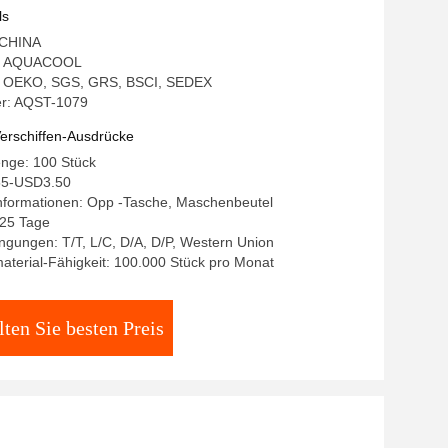
tuch Set
ls
: CHINA
: AQUACOOL
ng: OEKO, SGS, GRS, BSCI, SEDEX
r: AQST-1079
erschiffen-Ausdrücke
enge: 100 Stück
55-USD3.50
nformationen: Opp -Tasche, Maschenbeutel
-25 Tage
gungen: T/T, L/C, D/A, D/P, Western Union
terial-Fähigkeit: 100.000 Stück pro Monat
lten Sie besten Preis