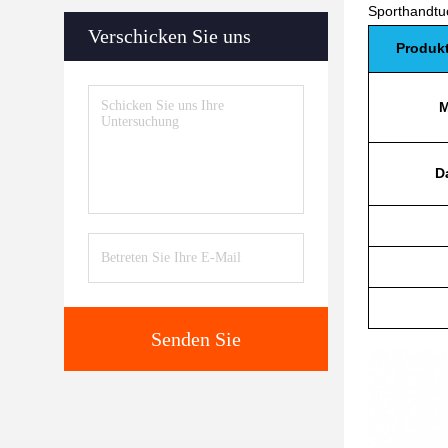
Sporthandtuc
Verschicken Sie uns
Produk
M
D
Senden Sie