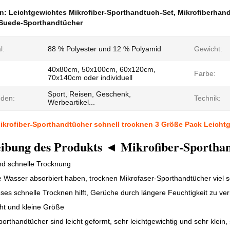
en:
Leichtgewichtes Mikrofiber-Sporthandtuch-Set
,
Mikrofiberhand
-Suede-Sporthandtücher
l:
88 % Polyester und 12 % Polyamid
Gewicht:
40x80cm, 50x100cm, 60x120cm,
Farbe:
70x140cm oder individuell
Sport, Reisen, Geschenk,
den:
Technik:
Werbeartikel...
ikrofiber-Sporthandtücher schnell trocknen 3 Größe Pack Leicht
ibung des Produkts ◄ Mikrofiber-Sportha
und schnelle Trocknung
Wasser absorbiert haben, trocknen Mikrofaser-Sporthandtücher viel s
eses schnelle Trocknen hilft, Gerüche durch längere Feuchtigkeit zu ve
ht und kleine Größe
porthandtücher sind leicht geformt, sehr leichtgewichtig und sehr klein, 