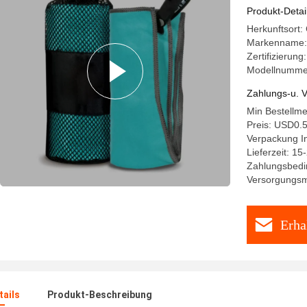
Sporthand
Produkt-Detai
Herkunftsort
Markenname
Zertifizieru
Modellnumme
Zahlungs-u. V
Min Bestellm
Preis: USD0.
Verpackung I
Lieferzeit: 15
Zahlungsbedin
Versorgungsma
Erha
ails
Produkt-Beschreibung