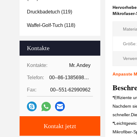
Hervorheb
Druckbadetuch
(119)
Mikrofaser
Waffel-Golf-Tuch
(118)
Materia
Größe:
Kontakte
Verwen
Kontakte:
Mr. Andey
Anpasste M
Telefon:
00--86-13856986218
Beschre
Fax:
00--551-62990962
*
Effiziente 
Nachdem sie 
schneller.Di
*
Leichtgewic
Kontakt jetzt
Mikrofiber-S