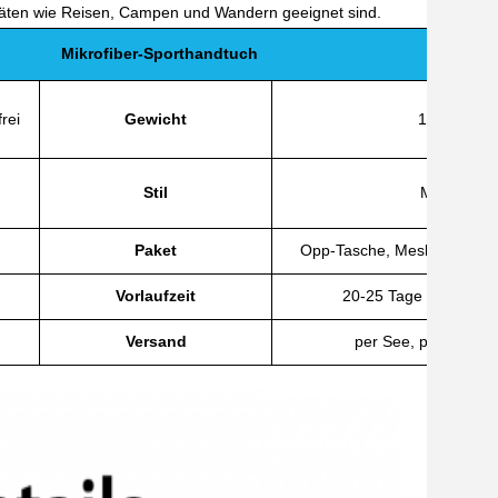
ivitäten wie Reisen, Campen und Wandern geeignet sind.
Mikrofiber-Sporthandtuch
rei
Gewicht
140 bis 3
Stil
Massiv, ge
Paket
Opp-Tasche, Mesh-Tasche od
Vorlaufzeit
20-25 Tage (abhängig
Versand
per See, per Luft, p