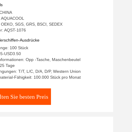
ls
: CHINA
: AQUACOOL
ng: OEKO, SGS, GRS, BSCI, SEDEX
r: AQST-1076
erschiffen-Ausdrücke
enge: 100 Stück
55-USD3.50
nformationen: Opp -Tasche, Maschenbeutel
-25 Tage
gungen: T/T, L/C, D/A, D/P, Western Union
terial-Fähigkeit: 100.000 Stück pro Monat
lten Sie besten Preis