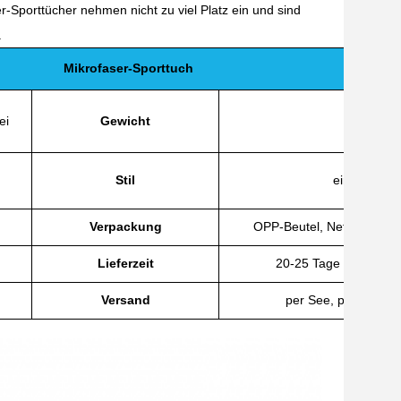
Sporttücher nehmen nicht zu viel Platz ein und sind
.
Mikrofaser-Sporttuch
ei
Gewicht
140-300
Stil
einfarbig, b
Verpackung
OPP-Beutel, Netzbeutel o
Lieferzeit
20-25 Tage (abhängig
Versand
per See, per Luft, p