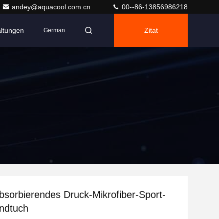
andey@aquacool.com.cn
00--86-13856986218
altungen
Zitat
German
sorbierendes Druck-Mikrofiber-Sport-
ndtuch