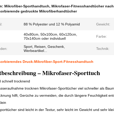
en:
Mikrofiber-Sporthandtuch
,
Mikrofaser-Fitnesshandtücher nac
orbierende gedruckte Mikrofiberhandtücher
l:
88 % Polyester und 12 % Polyamid
Gewicht:
40x80cm, 50x100cm, 60x120cm,
Farbe:
70x140cm oder individuell
Sport, Reisen, Geschenk,
den:
Technik:
Werbeartikel...
orbierendes Druck-Mikrofiber-Sport-Fitnesshandtuch
beschreibung – Mikrofaser-Sporttuch
d schnell trocknend
seraufnahme trocknen Mikrofaser-Sporttücher viel schneller als Baumw
cknung hilft, Gerüche zu vermeiden, die durch längere Feuchtigkeit ent
lein
porttücher sind leicht in der Textur, sehr leicht im Gewicht und sehr kl