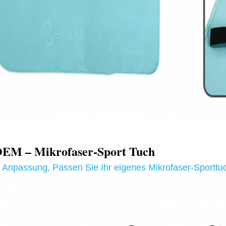
M – Mikrofaser-Sport
Tuch
t Anpassung
,
Passen Sie Ihr eigenes Mikrofaser-Sporttu