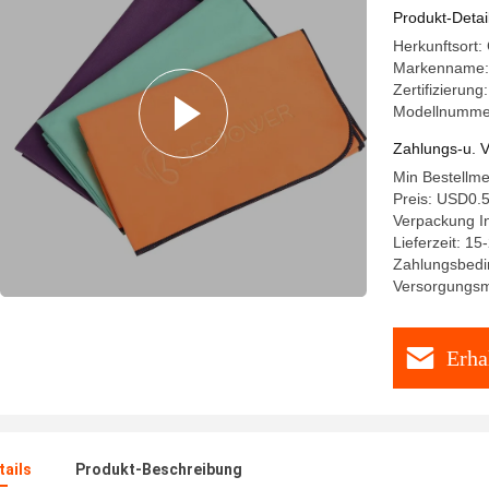
Produkt-Detai
Herkunftsort
Markenname
Zertifizieru
Modellnumme
Zahlungs-u. V
Min Bestellm
Preis: USD0.
Verpackung I
Lieferzeit: 15
Zahlungsbedin
Versorgungsma
Erha
ails
Produkt-Beschreibung