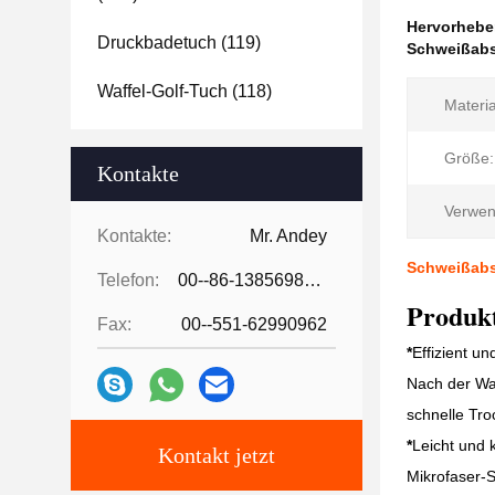
Hervorheb
Druckbadetuch
(119)
Schweißabs
Waffel-Golf-Tuch
(118)
Materia
Größe:
Kontakte
Verwen
Kontakte:
Mr. Andey
Schweißabs
Telefon:
00--86-13856986218
Produkt
Fax:
00--551-62990962
*
Effizient un
Nach der Was
schnelle Tro
*
Leicht und k
Kontakt jetzt
Mikrofaser-S